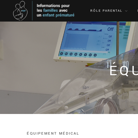
RÔLE PARENTAL
ÉQ
É
Q
U
I
P
E
M
E
N
T
M
É
D
I
C
A
L