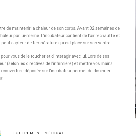
tre de maintenir la chaleur de son corps. Avant 32 semaines de
haleur par lui-même. L’incubateur contient de l’air réchauffé et
 petit capteur de température qui est placé sur son ventre.
pour vous de le toucher et d’interagir avec lui. Lors de ses
eur (selon les directives de l’infirmière) et mettre vos mains
 La couverture déposée sur l’incubateur permet de diminuer
r.
É
Q
U
I
P
E
M
E
N
T
M
É
D
I
C
A
L