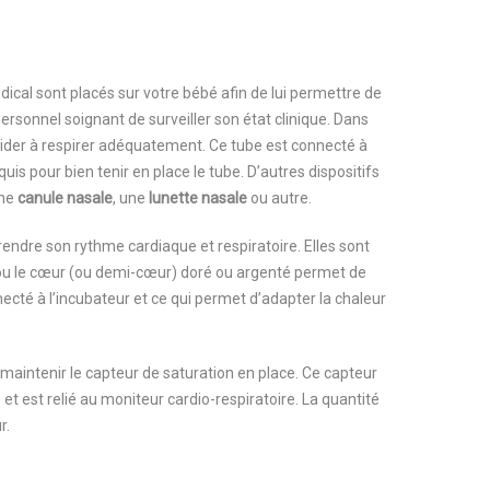
dical sont placés sur votre bébé afin de lui permettre de
rsonnel soignant de surveiller son état clinique. Dans
’aider à respirer adéquatement. Ce tube est connecté à
uis pour bien tenir en place le tube. D’autres dispositifs
une
canule nasale
, une
lunette nasale
ou autre.
ndre son rythme cardiaque et respiratoire. Elles sont
c sou le cœur (ou demi-cœur) doré ou argenté permet de
ecté à l’incubateur et ce qui permet d’adapter la chaleur
à maintenir le capteur de saturation en place. Ce capteur
t est relié au moniteur cardio-respiratoire. La quantité
r.