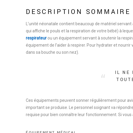
DESCRIPTION SOMMAIRE
L’unité néonatale contient beaucoup de matériel servant 
qui affiche le pouls et la respiration de votre bébé) à leque
respirateur
ou un équipement servant à soutenir la respira
équipement de l’aider à respirer. Pour hydrater et nourrir
dans sa bouche ou son nez).
IL NE
TOUTE
Ces équipements peuvent sonner régulièrement pour avise
important se produise. Le personnel soignant va répondre 
requise pour bien connaître leur fonctionnement. Si vous a
É
Q
U
I
P
E
M
E
N
T
M
É
D
I
C
A
L