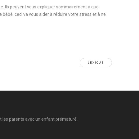
te. Ils peuvent vous expliquer sommairement à quoi
bébé, ceci va vous aider à réduire votre stress et à ne
LEXIQUE
ent les parents avec un enfant prématuré.