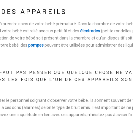
 DES APPAREILS
à prendre soins de votre bébé prématuré. Dans la chambre de votre bébé
l votre bébé est relié avec un petit fil et des
électrodes
(petite rondelles 
tion de votre bébé soit présent dans la chambre et qu’un dispositif soi
 votre bébé, des
pompes
peuvent être utilisées pour administrer des liqu
 FAUT PAS PENSER QUE QUELQUE CHOSE NE VA
S LES FOIS QUE L’UN DE CES APPAREILS SO
r le personnel soignant d’observer votre bébé. Ils sonnent souvent de 
à ces sons (alarmes) selon le type de bruit émis. Il est important de ne
vez une inquiétude en lien avec ces appareils, n’hésitez pas à aviser l’i