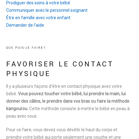
Prodiguer des soins à votre bébé
Communiquer avec le personnel soignant
Être en famille avec votre enfant
Demander de l’aide
Q
U
E
P
U
I
S
-
J
E
F
A
I
R
E
?
FAVORISER LE CONTACT
PHYSIQUE
Il y a plusieurs façons d’être en contact physique avec votre
bébé.
Vous pouvez toucher votre bébé, lui prendre la main, lui
donner des câlins, le prendre dans vos bras ou faire la méthode
kangourou.
Cette méthode consiste à mettre le bébé en peau à
peau avec vous.
Pour ce faire, vous devez vous dévêtir le haut du corps et
prendre votre bébé qui porte seulement une couche et une